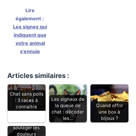
Lire
également :
Les signes qui
indiquent que
votre animal
s’ennuie
Articles similaires :
Chat sans poils
Les signaux de
: 3 races à
la queue de
Quand offrir
connaitre
chat : décoder
une box à
les…
bijoux ?
Comment
soulager les
douleurs