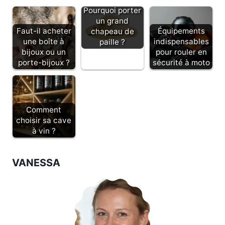
Pourquoi porter
un grand
Faut-il acheter
Équipements
chapeau de
une boîte à
indispensables
paille ?
bijoux ou un
pour rouler en
porte-bijoux ?
sécurité à moto
Comment
choisir sa cave
à vin ?
VANESSA