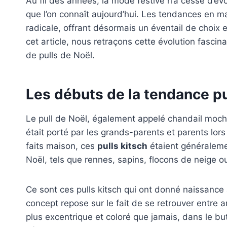
Au fil des années, la mode festive n’a cessé d’év
que l’on connaît aujourd’hui. Les tendances en m
radicale, offrant désormais un éventail de choix 
cet article, nous retraçons cette évolution fasci
de pulls de Noël.
Les débuts de la tendance pul
Le pull de Noël, également appelé chandail moche
était porté par les grands-parents et parents lor
faits maison, ces
pulls kitsch
étaient généraleme
Noël, tels que rennes, sapins, flocons de neige o
Ce sont ces pulls kitsch qui ont donné naissance 
concept repose sur le fait de se retrouver entre a
plus excentrique et coloré que jamais, dans le bu