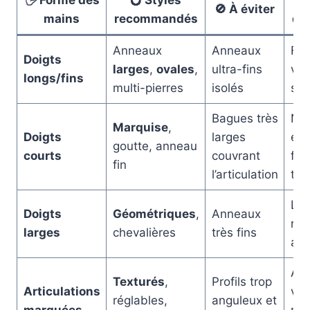
🖐️ Forme des
💍 Styles
🎨
🚫 À éviter
mains
recommandés
de
Anneaux
Anneaux
Flor
Doigts
larges
,
ovales
,
ultra-fins
vin
longs/fins
multi-pierres
isolés
ser
Bagues très
Nav
Marquise
,
Doigts
larges
éto
goutte, anneau
courts
couvrant
fin
fin
l’articulation
tri
Lio
Doigts
Géométriques
,
Anneaux
rec
larges
chevalières
très fins
art
Arb
Texturés
,
Profils trop
Articulations
vie
réglables,
anguleux et