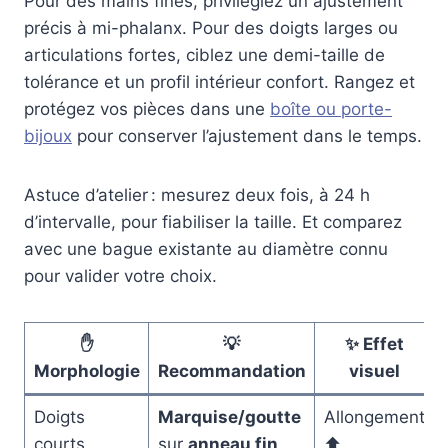
Pour des mains fines, privilégiez un ajustement
précis à mi-phalanx. Pour des doigts larges ou
articulations fortes, ciblez une demi-taille de
tolérance et un profil intérieur confort. Rangez et
protégez vos pièces dans une
boîte ou porte-
bijoux
pour conserver l’ajustement dans le temps.
Astuce d’atelier : mesurez deux fois, à 24 h
d’intervalle, pour fiabiliser la taille. Et comparez
avec une bague existante au diamètre connu
pour valider votre choix.
✋
💡
✨ Effet
Morphologie
Recommandation
visuel
Doigts
Marquise/goutte
Allongement
courts
sur
anneau fin
⬆️