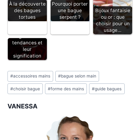
À la découverte
Pourquoi porter
Bijoux fantaisie
des bagues
une bague
ou or : que
tortues
serpent ?
choisir pour un
Top 4 des
usage…
bagues fleur
tendances et
leur
signification
Étiquettes
#
accessoires mains
#
bague selon main
de
#
choisir bague
#
forme des mains
#
guide bagues
la
publication :
VANESSA