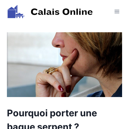
Aller
au
contenu
Pourquoi porter une
bague serpent ?