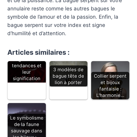
et de la puissance. La bague serpent sur votre
annulaire reste comme les autres bagues le
symbole de l’amour et de la passion. Enfin, la
bague serpent sur votre index est signe
d’humilité et d’attention.
Articles similaires :
Top 4 des
bagues fleur
tendances et
3 modèles de
leur
Collier serpent
bague tête de
signification
et bijoux
lion à porter
fantaisie :
L'harmonie…
Le symbolisme
de la faune
sauvage dans