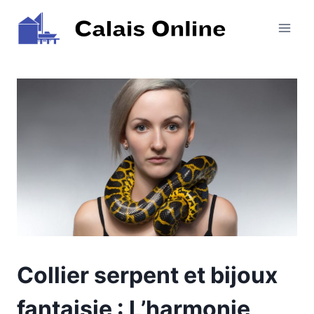
Aller
au
contenu
Collier serpent et bijoux
fantaisie : L’harmonie