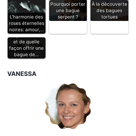
Pourquoi porter
À la découverte
une bague
des bagues
L'harmonie des
serpent ?
tortues
roses éternelles
noires: amour,…
A quel moment
et de quelle
façon offrir une
bague de…
VANESSA