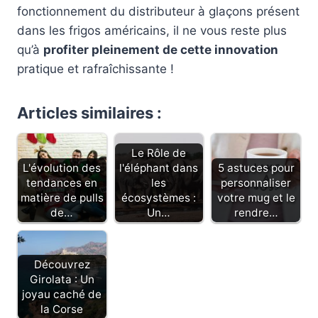
fonctionnement du distributeur à glaçons présent
dans les frigos américains, il ne vous reste plus
qu’à
profiter pleinement de cette innovation
pratique et rafraîchissante !
Articles similaires :
Le Rôle de
L'évolution des
l'éléphant dans
5 astuces pour
tendances en
les
personnaliser
matière de pulls
écosystèmes :
votre mug et le
de…
Un…
rendre…
Découvrez
Girolata : Un
joyau caché de
la Corse