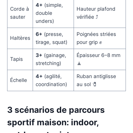
4+
(simple,
Corde à
Hauteur plafond
double
sauter
vérifiée ⤴️
unders)
6+
(presse,
Poignées striées
Haltères
tirage, squat)
pour grip ✊
3+
(gainage,
Épaisseur 6–8 mm
Tapis
stretching)
🧘
4+
(agilité,
Ruban antiglisse
Échelle
coordination)
au sol 🧷
3 scénarios de parcours
sportif maison: indoor,