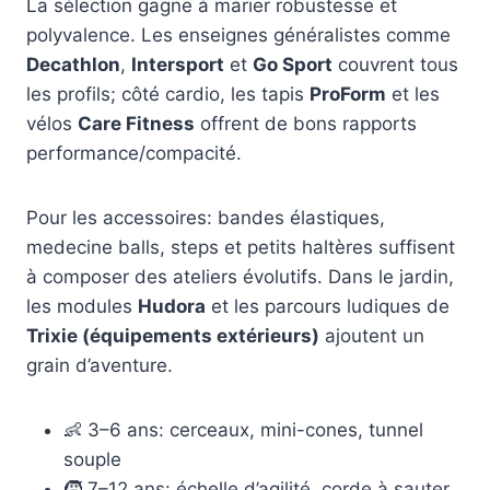
La sélection gagne à marier robustesse et
polyvalence. Les enseignes généralistes comme
Decathlon
,
Intersport
et
Go Sport
couvrent tous
les profils; côté cardio, les tapis
ProForm
et les
vélos
Care Fitness
offrent de bons rapports
performance/compacité.
Pour les accessoires: bandes élastiques,
medecine balls, steps et petits haltères suffisent
à composer des ateliers évolutifs. Dans le jardin,
les modules
Hudora
et les parcours ludiques de
Trixie (équipements extérieurs)
ajoutent un
grain d’aventure.
👶 3–6 ans: cerceaux, mini-cones, tunnel
souple
🧒 7–12 ans: échelle d’agilité, corde à sauter,