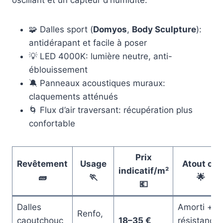
oscillant et un capteur d’humidité.
🧩 Dalles sport (
Domyos
,
Body Sculpture
):
antidérapant et facile à poser
💡 LED 4000K: lumière neutre, anti-
éblouissement
🔕 Panneaux acoustiques muraux:
claquements atténués
🌀 Flux d’air traversant: récupération plus
confortable
Prix
Revêtement
Usage
Atout clé
indicatif/m²
🧱
🏃
🌟
💶
Dalles
Amorti +
Renfo,
caoutchouc
18–35 €
résistance