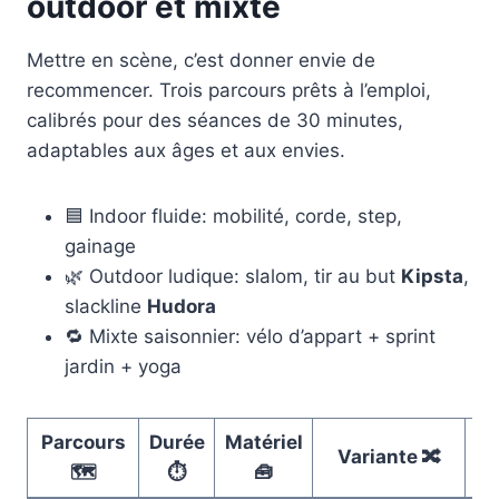
outdoor et mixte
Mettre en scène, c’est donner envie de
recommencer. Trois parcours prêts à l’emploi,
calibrés pour des séances de 30 minutes,
adaptables aux âges et aux envies.
🟦 Indoor fluide: mobilité, corde, step,
gainage
🌿 Outdoor ludique: slalom, tir au but
Kipsta
,
slackline
Hudora
🔁 Mixte saisonnier: vélo d’appart + sprint
jardin + yoga
Parcours
Durée
Matériel
Variante 🔀
S
🗺️
⏱️
🧰