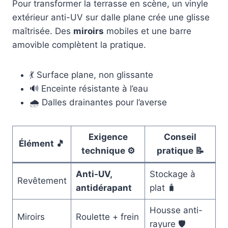
Pour transformer la terrasse en scène, un vinyle
extérieur anti-UV sur dalle plane crée une glisse
maîtrisée. Des
miroirs
mobiles et une barre
amovible complètent la pratique.
💃 Surface plane, non glissante
🔊 Enceinte résistante à l’eau
🌧️ Dalles drainantes pour l’averse
Exigence
Conseil
Élément 🎵
technique ⚙️
pratique 📝
Anti-UV,
Stockage à
Revêtement
antidérapant
plat 🧳
Housse anti-
Miroirs
Roulette + frein
rayure 🛡️