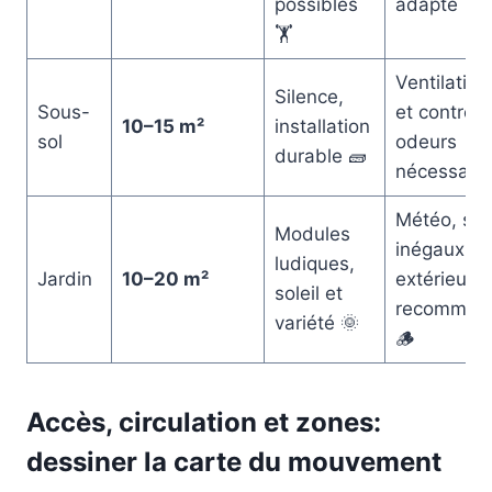
possibles
adapté 💧
🏋️
Ventilation
Silence,
Sous-
et contrôle
10–15 m²
installation
sol
odeurs
durable 🧱
nécessaire
Météo, sol
Modules
inégaux; d
ludiques,
Jardin
10–20 m²
extérieure
soleil et
recomman
variété 🌞
🪵
Accès, circulation et zones:
dessiner la carte du mouvement