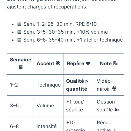
ajustent charges et récupérations.
📅 Sem. 1–2: 25–30 min, RPE 6/10
📅 Sem. 3–5: 30–35 min, +10% volume
📅 Sem. 6–8: 35–40 min, +1 atelier technique
Semaine
Accent 🎯
Repère ❤️
Note 📝
📆
Qualité >
Vidéo-
1–2
Technique
quantité
miroir 🎥
+1 tour/
Gestion
3–5
Volume
séance
souffle 🌬️
+10
Récup
6–8
Intensité
s/cardio
active 🚶