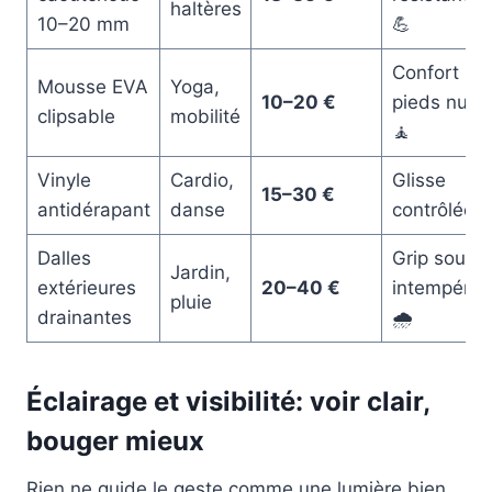
haltères
10–20 mm
💪
Confort
Mousse EVA
Yoga,
10–20 €
pieds nus
clipsable
mobilité
🧘
Vinyle
Cardio,
Glisse
15–30 €
antidérapant
danse
contrôlée 💃
Dalles
Grip sous
Jardin,
extérieures
20–40 €
intempérie
pluie
drainantes
🌧️
Éclairage et visibilité: voir clair,
bouger mieux
Rien ne guide le geste comme une lumière bien