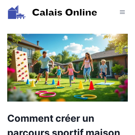
Aller
au
contenu
Comment créer un
parcours sportif maison