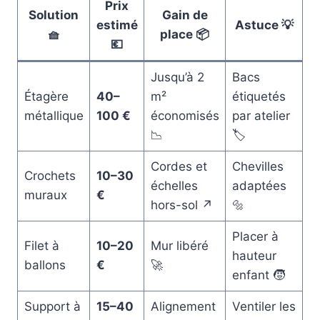
Prix
Solution
Gain de
estimé
Astuce 💡
🧺
place 📦
💶
Jusqu’à 2
Bacs
Étagère
40–
m²
étiquetés
métallique
100 €
économisés
par atelier
📉
🏷️
Cordes et
Chevilles
Crochets
10–30
échelles
adaptées
muraux
€
hors-sol ↗️
🔩
Placer à
Filet à
10–20
Mur libéré
hauteur
ballons
€
🚀
enfant 🧒
Support à
15–40
Alignement
Ventiler les