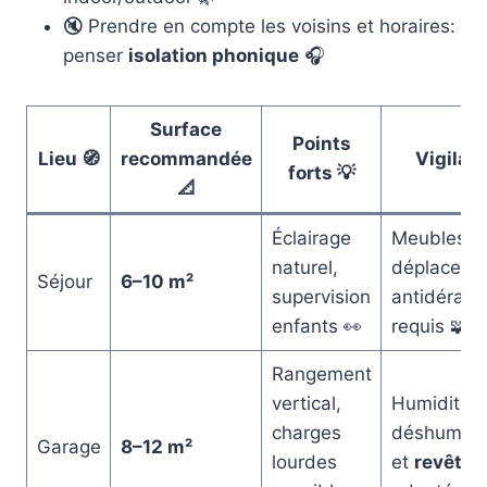
🔇 Prendre en compte les voisins et horaires:
penser
isolation phonique
🎧
Surface
Points
Lieu 🧭
recommandée
Vigilan
forts 💡
📐
Éclairage
Meubles à
naturel,
déplacer, t
Séjour
6–10 m²
supervision
antidérapa
enfants 👀
requis 🧩
Rangement
vertical,
Humidité; 
charges
déshumidif
Garage
8–12 m²
lourdes
et
revête