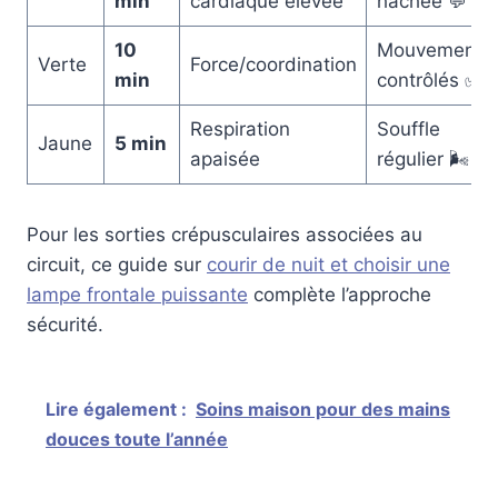
min
cardiaque élevée
hachée 💬
10
Mouvements
Verte
Force/coordination
min
contrôlés ✅
Respiration
Souffle
Jaune
5 min
apaisée
régulier 🌬️
Pour les sorties crépusculaires associées au
circuit, ce guide sur
courir de nuit et choisir une
lampe frontale puissante
complète l’approche
sécurité.
Lire également :
Soins maison pour des mains
douces toute l’année