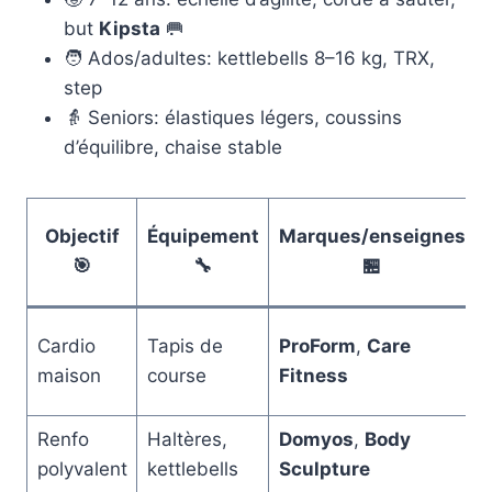
but
Kipsta
🥅
🧑 Ados/adultes: kettlebells 8–16 kg, TRX,
step
👵 Seniors: élastiques légers, coussins
d’équilibre, chaise stable
Objectif
Équipement
Marques/enseignes
🎯
🔧
🏪
Cardio
Tapis de
ProForm
,
Care
maison
course
Fitness
Renfo
Haltères,
Domyos
,
Body
polyvalent
kettlebells
Sculpture