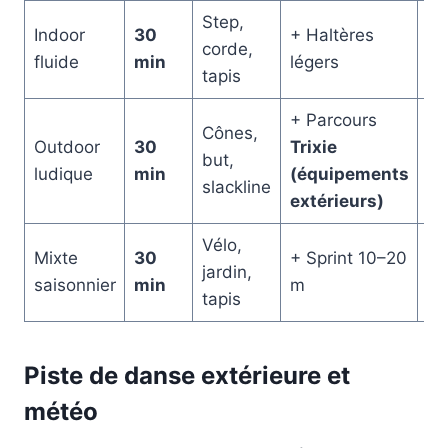
Step,
So
Indoor
30
+ Haltères
corde,
an
fluide
min
légers
tapis
👟
+ Parcours
Cônes,
Outdoor
30
Trixie
Vér
but,
ludique
min
(équipements
l’
slackline
extérieurs)
Vélo,
Tr
Mixte
30
+ Sprint 10–20
jardin,
ch
saisonnier
min
m
tapis
👞
Piste de danse extérieure et
météo