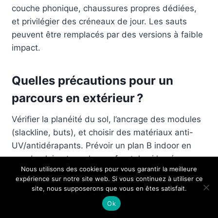
couche phonique, chaussures propres dédiées,
et privilégier des créneaux de jour. Les sauts
peuvent être remplacés par des versions à faible
impact.
Quelles précautions pour un
parcours en extérieur ?
Vérifier la planéité du sol, l’ancrage des modules
(slackline, buts), et choisir des matériaux anti-
UV/antidérapants. Prévoir un plan B indoor en
cas de pluie et une lampe frontale si la séance se
Nous utilisons des cookies pour vous garantir la meilleure
prolonge au crépuscule.
expérience sur notre site web. Si vous continuez à utiliser ce
site, nous supposerons que vous en êtes satisfait.
Comment garder la motivation
Ok