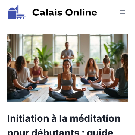
Aller
au
contenu
Initiation à la méditation
pour débutants : guide