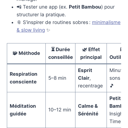
📲 Tester une app (ex.
Petit Bambou
) pour
structurer la pratique.
📎 S’inspirer de routines sobres :
minimalisme
& slow living
✨
⏳ Durée
🌿 Effet
📱
🧩 Méthode
conseillée
principal
Outil/A
Esprit
Minuteri
Respiration
5–8 min
Clair
,
sons do
consciente
recentrage
🎵
Petit
Méditation
Calme &
Bambo
10–12 min
guidée
Sérénité
Insight
Timer 