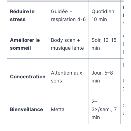
Pet
Réduire le
Guidée +
Quotidien,
Ba
stress
respiration 4-6
10 min
tim
Ca
Améliorer le
Body scan +
Soir, 12–15
bru
sommeil
musique lente
min
bla
Ins
Attention aux
Jour, 5–8
Tim
Concentration
sons
min
bo
👂
2–
Scr
Bienveillance
Metta
3×/sem., 7
aud
min