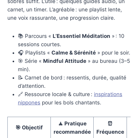
sobres suffit. L’utile : quelques guides audio, un
carnet, un timer. L’agréable : une playlist lente,
une voix rassurante, une progression claire.
📚 Parcours «
L’Essentiel Méditation
» : 10
sessions courtes.
🎧 Playlists «
Calme & Sérénité
» pour le soir.
🎯 Série «
Mindful Attitude
» au bureau (3–5
min).
📝 Carnet de bord : ressentis, durée, qualité
d’attention.
🔗 Ressource locale & culture :
inspirations
nippones
pour les bols chantants.
🧘 Pratique
⏰
🎯 Objectif
🧰 
recommandée
Fréquence