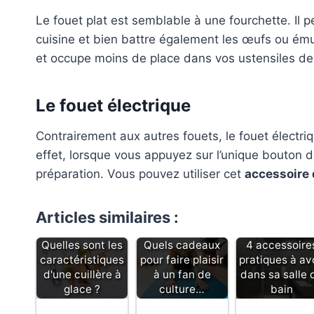
Le fouet plat est semblable à une fourchette. Il pe
cuisine et bien battre également les œufs ou émul
et occupe moins de place dans vos ustensiles de
Le fouet électrique
Contrairement aux autres fouets, le fouet électriq
effet, lorsque vous appuyez sur l’unique bouton 
préparation. Vous pouvez utiliser cet
accessoire 
Articles similaires :
Quelles sont les
Quels cadeaux
4 accessoire
caractéristiques
pour faire plaisir
pratiques à av
d'une cuillère à
à un fan de
dans sa salle 
glace ?
culture…
bain