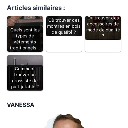
Articles similaires :
Où trouver des
Où trouver des
accessoires de
montres en bois
Quels sont les
mode de qualité
de qualité ?
types de
?
vêtements
traditionnels…
Comment
trouver un
grossiste de
puff jetable ?
VANESSA