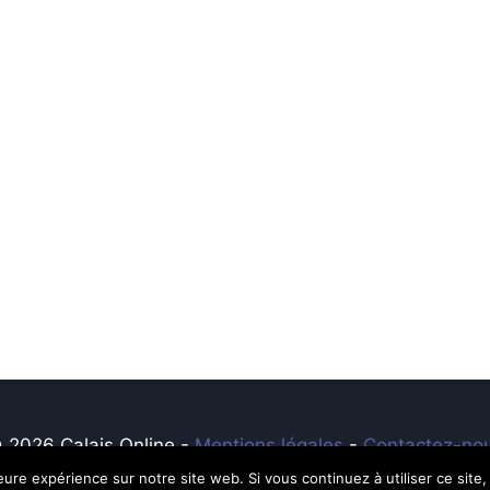
 2026 Calais Online -
Mentions légales
-
Contactez-no
leure expérience sur notre site web. Si vous continuez à utiliser ce sit