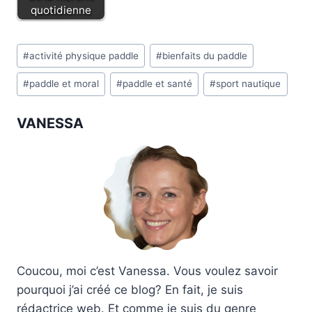
quotidienne
Étiquettes
#
activité physique paddle
#
bienfaits du paddle
de
#
paddle et moral
#
paddle et santé
#
sport nautique
la
publication :
VANESSA
Coucou, moi c’est Vanessa. Vous voulez savoir
pourquoi j’ai créé ce blog? En fait, je suis
rédactrice web. Et comme je suis du genre