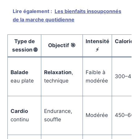
Lire également :
Les bienfaits insoupçonnés
de la marche quotidienne
Type de
Intensité
Calories
Objectif 🎯
session 🌐
⚡
🔥
Balade
Relaxation
,
Faible à
300–450
eau plate
technique
modérée
Cardio
Endurance,
Modérée
450–600
continu
souffle