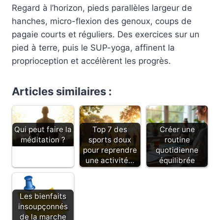
Regard à l’horizon, pieds parallèles largeur de
hanches, micro-flexion des genoux, coups de
pagaie courts et réguliers. Des exercices sur un
pied à terre, puis le SUP-yoga, affinent la
proprioception et accélèrent les progrès.
Articles similaires :
Top 7 des
Créer une
Qui peut faire la
sports doux
routine
méditation ?
pour reprendre
quotidienne
une activité…
équilibrée
Les bienfaits
insoupçonnés
de la marche