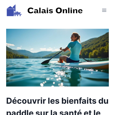
Aller
au
contenu
Découvrir les bienfaits du
paddle sur la santé et le