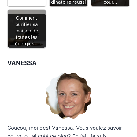
dinatoire réussi
pour…
Comment
purifier sa
maison de
toutes les
énergies…
VANESSA
Coucou, moi c’est Vanessa. Vous voulez savoir
pourquoi j’ai créé ce blog? En fait, je suis