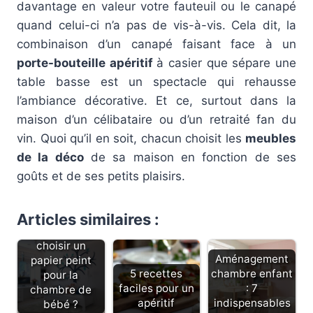
davantage en valeur votre fauteuil ou le canapé
quand celui-ci n’a pas de vis-à-vis. Cela dit, la
combinaison d’un canapé faisant face à un
porte-bouteille apéritif
à casier que sépare une
table basse est un spectacle qui rehausse
l’ambiance décorative. Et ce, surtout dans la
maison d’un célibataire ou d’un retraité fan du
vin. Quoi qu’il en soit, chacun choisit les
meubles
de la déco
de sa maison en fonction de ses
goûts et de ses petits plaisirs.
Articles similaires :
Comment
choisir un
Aménagement
papier peint
5 recettes
chambre enfant
pour la
faciles pour un
: 7
chambre de
apéritif
indispensables
bébé ?