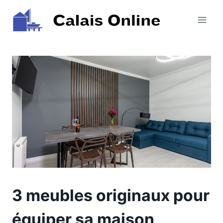
Aller
au
contenu
3 meubles originaux pour
équiper sa maison