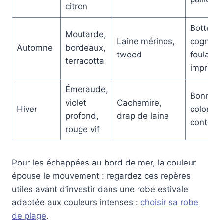
citron
Bottes
Moutarde,
Laine mérinos,
cognac
Automne
bordeaux,
tweed
foulard
terracotta
imprimé
Émeraude,
Bonnet
violet
Cachemire,
Hiver
coloré,
profond,
drap de laine
contras
rouge vif
Pour les échappées au bord de mer, la couleur
épouse le mouvement : regardez ces repères
utiles avant d’investir dans une robe estivale
adaptée aux couleurs intenses :
choisir sa robe
de plage
.