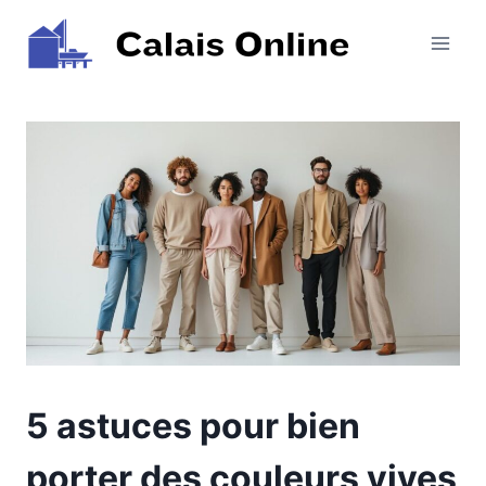
Aller
au
contenu
5 astuces pour bien
porter des couleurs vives