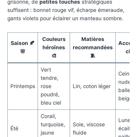
grisonne, de
petites touches
stratégiques
suffisent : bonnet rouge vif, écharpe émeraude,
gants violets pour éclairer un manteau sombre.
Couleurs
Matières
Saison 🍂
Access
héroïnes
recommandées
🌸
clés
🎨
🧵
Vert
Ceintur
tendre,
nude,
Printemps
rose
Lin, coton léger
balleri
poudré,
beige 
bleu ciel
Corail,
Lunett
turquoise,
Soie, viscose
Été
écaille,
jaune
fluide
paille 