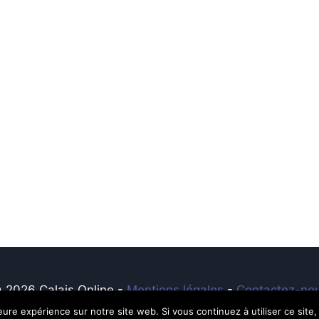
 2026 Calais Online -
Mentions légales
-
Contactez-no
leure expérience sur notre site web. Si vous continuez à utiliser ce sit