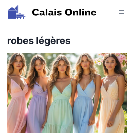
Aller
au
contenu
robes légères