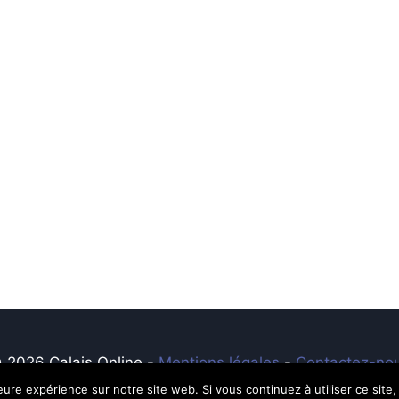
 2026 Calais Online -
Mentions légales
-
Contactez-no
leure expérience sur notre site web. Si vous continuez à utiliser ce sit