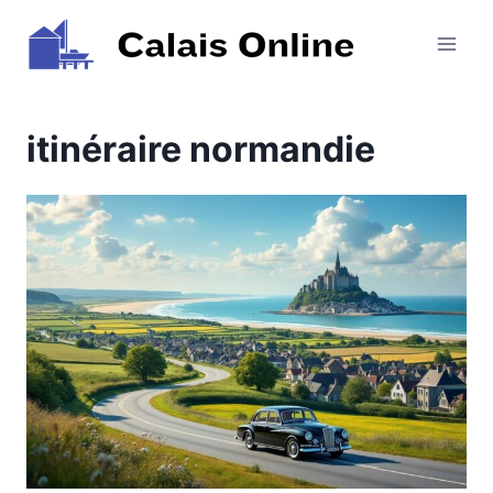
Aller
au
contenu
itinéraire normandie