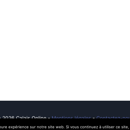
 2026 Calais Online -
Mentions légales
-
Contactez-no
leure expérience sur notre site web. Si vous continuez à utiliser ce sit