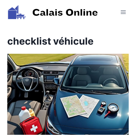
Aller
au
contenu
checklist véhicule