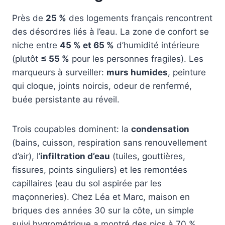
Près de
25 %
des logements français rencontrent
des désordres liés à l’eau. La zone de confort se
niche entre
45 % et 65 %
d’humidité intérieure
(plutôt
≤ 55 %
pour les personnes fragiles). Les
marqueurs à surveiller:
murs humides
, peinture
qui cloque, joints noircis, odeur de renfermé,
buée persistante au réveil.
Trois coupables dominent: la
condensation
(bains, cuisson, respiration sans renouvellement
d’air), l’
infiltration d’eau
(tuiles, gouttières,
fissures, points singuliers) et les remontées
capillaires (eau du sol aspirée par les
maçonneries). Chez Léa et Marc, maison en
briques des années 30 sur la côte, un simple
suivi hygrométrique a montré des pics à 70 %