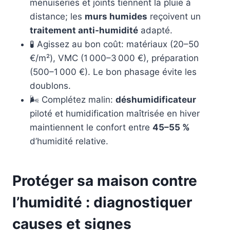
menuiseries et joints tiennent la pluie à
distance; les
murs humides
reçoivent un
traitement anti-humidité
adapté.
🧪 Agissez au bon coût: matériaux (20–50
€/m²), VMC (1 000–3 000 €), préparation
(500–1 000 €). Le bon phasage évite les
doublons.
🌬️ Complétez malin:
déshumidificateur
piloté et humidification maîtrisée en hiver
maintiennent le confort entre
45–55 %
d’humidité relative.
Protéger sa maison contre
l’humidité : diagnostiquer
causes et signes