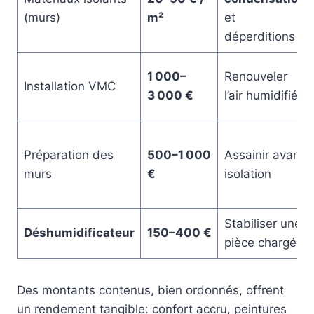
(murs)
m²
et
déperditions
1 000–
Renouveler
Installation VMC
3 000 €
l’air humidifié
Préparation des
500–1 000
Assainir avant
murs
€
isolation
Stabiliser une
Déshumidificateur
150–400 €
pièce chargée
Des montants contenus, bien ordonnés, offrent
un rendement tangible: confort accru, peintures