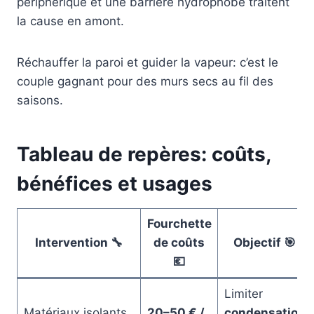
périphérique et une barrière hydrophobe traitent
la cause en amont.
Réchauffer la paroi et guider la vapeur: c’est le
couple gagnant pour des murs secs au fil des
saisons.
Tableau de repères: coûts,
bénéfices et usages
Fourchette
Intervention 🔧
de coûts
Objectif 🎯
💶
Limiter
Matériaux isolants
20–50 € /
condensation