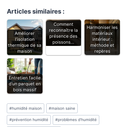
Articles similaires :
Comment
Harmoniser les
reconnaître la
Améliorer
matériaux
présence des
l’isolation
intérieur :
poissons…
thermique de sa
méthode et
maison
repères
Entretien facile
d’un parquet en
bois massif
Étiquettes
#
humidité maison
#
maison saine
de
#
prévention humidité
#
problèmes d'humidité
la