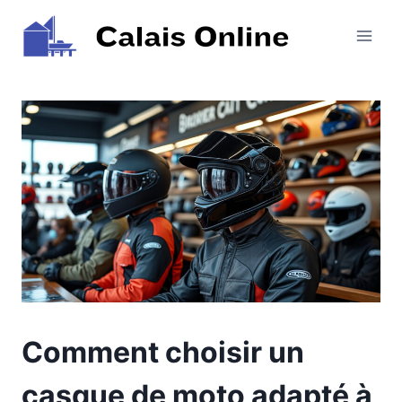
Aller
au
contenu
Comment choisir un
casque de moto adapté à