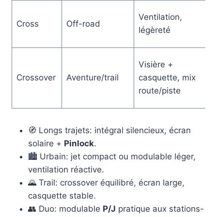
Ventilation,
P
Cross
Off-road
légèreté
d
Visière +
Crossover
Aventure/trail
casquette, mix
P
route/piste
🧭 Longs trajets: intégral silencieux, écran
solaire +
Pinlock
.
🏙️ Urbain: jet compact ou modulable léger,
ventilation réactive.
🌄 Trail: crossover équilibré, écran large,
casquette stable.
👥 Duo: modulable
P/J
pratique aux stations-