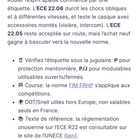
Rouler l’esprit apaisé commence par une
étiquette. L’
ECE 22.06
durcit les chocs obliques
et à différentes vitesses, et teste le casque avec
accessoires montés (visière, intercom). L’
ECE
22.05
reste acceptée sur route, mais l’achat neuf
gagne à basculer vers la nouvelle norme.
🧾 Vérifiez l’étiquette sous la jugulaire:
P
pour
protection mentonnière,
P/J
pour modulables
utilisables ouverts/fermés.
🏁 Course: la norme
FIM FRHP
s’applique aux
compétitions.
🌍 DOT/Snell utiles hors Europe, non valables
seuls en France.
📚 Texte de référence: la réglementation
onusienne sur l’ECE R22 est consultable sur
le site de l’UNECE (
lien
).