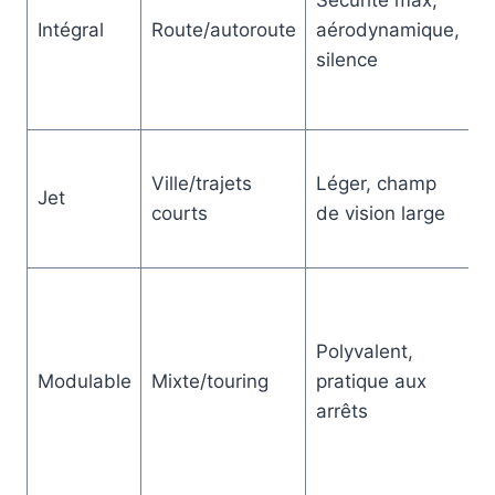
Sécurité max,
M
Intégral
Route/autoroute
aérodynamique,
é
silence
Ville/trajets
Léger, champ
Jet
M
courts
de vision large
Polyvalent,
P
Modulable
Mixte/touring
pratique aux
l
arrêts