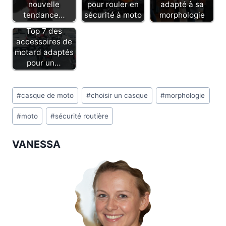
nouvelle
pour rouler en
adapté à sa
tendance…
sécurité à moto
morphologie
Top 7 des
accessoires de
motard adaptés
pour un…
Étiquettes
#
casque de moto
#
choisir un casque
#
morphologie
de
#
moto
#
sécurité routière
la
publication :
VANESSA