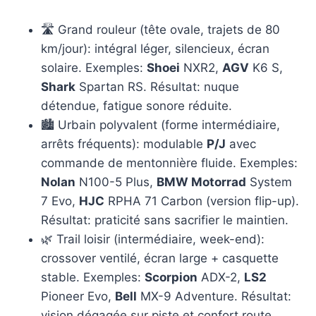
🛣️ Grand rouleur (tête ovale, trajets de 80
km/jour): intégral léger, silencieux, écran
solaire. Exemples:
Shoei
NXR2,
AGV
K6 S,
Shark
Spartan RS. Résultat: nuque
détendue, fatigue sonore réduite.
🏙️ Urbain polyvalent (forme intermédiaire,
arrêts fréquents): modulable
P/J
avec
commande de mentonnière fluide. Exemples:
Nolan
N100-5 Plus,
BMW Motorrad
System
7 Evo,
HJC
RPHA 71 Carbon (version flip-up).
Résultat: praticité sans sacrifier le maintien.
🌿 Trail loisir (intermédiaire, week-end):
crossover ventilé, écran large + casquette
stable. Exemples:
Scorpion
ADX-2,
LS2
Pioneer Evo,
Bell
MX-9 Adventure. Résultat:
vision dégagée sur piste et confort route.