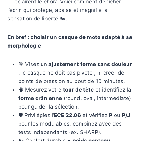
— éclairent le choix. Voici comment dénicher
l’écrin qui protège, apaise et magnifie la
sensation de liberté 🏍️.
En bref : choisir un casque de moto adapté à sa
morphologie
🎯 Visez un
ajustement ferme sans douleur
: le casque ne doit pas pivoter, ni créer de
points de pression au bout de 10 minutes.
🧠 Mesurez votre
tour de tête
et identifiez la
forme crânienne
(round, oval, intermediate)
pour guider la sélection.
🛡️ Privilégiez l’
ECE 22.06
et vérifiez
P
ou
P/J
pour les modulables; combinez avec des
tests indépendants (ex. SHARP).
🌬️ Confort durable =
poids contenu
,