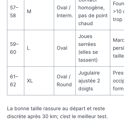
Fourmil
57–
Oval /
homogène,
M
>10 min
58
Interm.
pas de point
trop ser
chaud
Joues
Marque
59–
serrées
L
Oval
persist
60
(elles se
taille +1
tassent)
Jugulaire
Pressio
61–
Oval /
XL
ajustée 2
occipita
62
Round
doigts
forme à
La bonne taille rassure au départ et reste
discrète après 30 km; c’est le meilleur test.