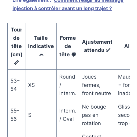
Lire également :
Comment réagir au message
injection à contrôler avant un long trajet ?
Tour
de
Taille
Forme
Ajustement
tête
indicative
de
Alert
attendu ✅
(cm)
🧢
tête 🧠
📏
Round
Joues
Maux au
53–
XS
/
fermes,
= form
54
Interm.
front neutre
inadap
Ne bouge
Glisse 
55–
Interm.
S
pas en
secoua
56
/ Oval
rotation
trop gr
Contact