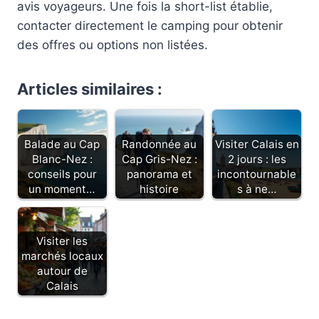
avis voyageurs. Une fois la short-list établie,
contacter directement le camping pour obtenir
des offres ou options non listées.
Articles similaires :
Balade au Cap
Randonnée au
Visiter Calais en
Blanc-Nez :
Cap Gris-Nez :
2 jours : les
conseils pour
panorama et
incontournable
un moment…
histoire
s à ne…
Visiter les
marchés locaux
autour de
Calais