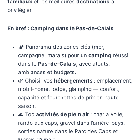
familiaux
et les meilleures
destinations
à
privilégier.
En bref : Camping dans le Pas-de-Calais
🏕️ Panorama des zones clés (mer,
campagne, marais) pour un
camping
réussi
dans le
Pas-de-Calais
, avec atouts,
ambiances et budgets.
🌿 Choisir vos
hébergements
: emplacement,
mobil-home, lodge, glamping — confort,
capacité et fourchettes de prix en haute
saison.
🌊 Top
activités de plein air
: char à voile,
rando aux caps, gravel dans l’arrière-pays,
sorties nature dans le Parc des Caps et
Marais d’Opale.