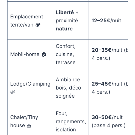
Liberté
+
Emplacement
proximité
12–25€
/nuit
tente/van 🏕️
nature
Confort,
20–35€
/nuit (ba
Mobil-home 🏠
cuisine,
4 pers.)
terrasse
Ambiance
Lodge/Glamping
25–45€
/nuit (ba
bois, déco
🌿
4 pers.)
soignée
Four,
Chalet/Tiny
30–50€
/nuit
rangements,
house 🧺
(base 4 pers.)
isolation