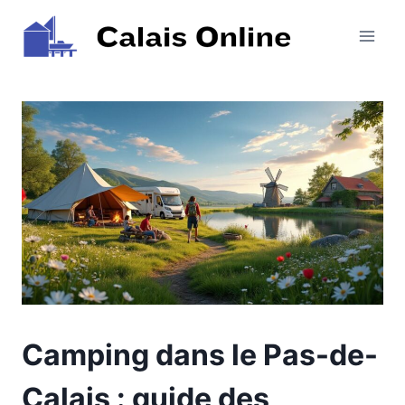
Aller
au
contenu
Camping dans le Pas-de-
Calais : guide des