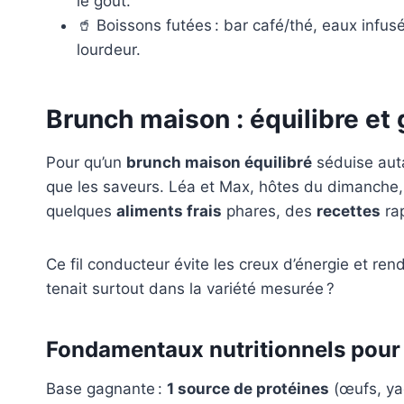
le goût.
🥤 Boissons futées : bar café/thé, eaux infus
lourdeur.
Brunch maison : équilibre et
Pour qu’un
brunch maison équilibré
séduise auta
que les saveurs. Léa et Max, hôtes du dimanche, on
quelques
aliments frais
phares, des
recettes
rap
Ce fil conducteur évite les creux d’énergie et ren
tenait surtout dans la variété mesurée ?
Fondamentaux nutritionnels pour
Base gagnante :
1 source de protéines
(œufs, ya