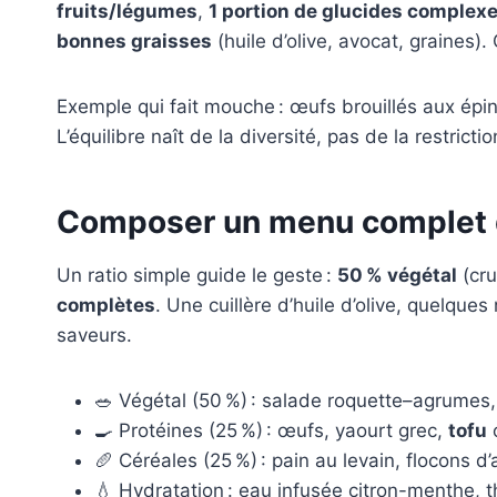
fruits/légumes
,
1 portion de glucides complex
bonnes graisses
(huile d’olive, avocat, graines). 
Exemple qui fait mouche : œufs brouillés aux épi
L’équilibre naît de la diversité, pas de la restric
Composer un menu complet d
Un ratio simple guide le geste :
50 % végétal
(cru
complètes
. Une cuillère d’huile d’olive, quelques
saveurs.
🥗 Végétal (50 %) : salade roquette–agrumes
🍳 Protéines (25 %) : œufs, yaourt grec,
tofu
🥖 Céréales (25 %) : pain au levain, flocons d’
💧 Hydratation : eau infusée citron-menthe, th