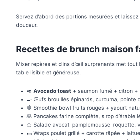
Servez d’abord des portions mesurées et laissez le
douceur.
Recettes de brunch maison f
Mixer repères et clins d’œil surprenants met tout
table lisible et généreuse.
🥑
Avocado toast
+ saumon fumé + citron +
🍳 Œufs brouillés épinards, curcuma, pointe 
🍓 Smoothie bowl fruits rouges + yaourt natu
🥞 Pancakes farine complète, sirop d’érable lég
🍊 Salade avocat–pamplemousse–roquette, vin
🌯 Wraps poulet grillé + carotte râpée + laitu