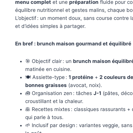
menu complet
et une
préparation
fluide pour c
équilibre nutritionnel et gestes malins, chaque 
L’objectif : un moment doux, sans course contre l
et d’idées simples à partager.
En bref : brunch maison gourmand et équilibré
🎯 Objectif clair : un
brunch maison équilibr
matinée en cuisine.
🍽️ Assiette-type :
1 protéine
+
2 couleurs d
bonnes graisses
(avocat, noix).
🧰 Organisation zen : tâches
J-1
(pâtes, déc
croustillant et la chaleur.
🥞 Recettes mixtes : classiques rassurants +
qui parle à tous.
🌱 Inclusif par design : variantes veggie, san