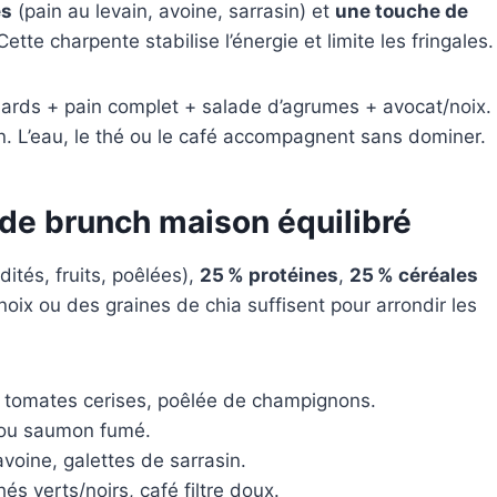
es
(pain au levain, avoine, sarrasin) et
une touche de
Cette charpente stabilise l’énergie et limite les fringales.
nards + pain complet + salade d’agrumes + avocat/noix.
tion. L’eau, le thé ou le café accompagnent sans dominer.
e brunch maison équilibré
dités, fruits, poêlées),
25 % protéines
,
25 % céréales
 noix ou des graines de chia suffisent pour arrondir les
, tomates cerises, poêlée de champignons.
ou saumon fumé.
avoine, galettes de sarrasin.
és verts/noirs, café filtre doux.