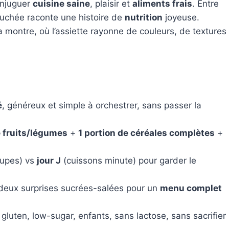
onjuguer
cuisine saine
, plaisir et
aliments frais
. Entre
bouchée raconte une histoire de
nutrition
joyeuse.
a montre, où l’assiette rayonne de couleurs, de textures
é
, généreux et simple à orchestrer, sans passer la
e fruits/légumes
+
1 portion de céréales complètes
+
oupes) vs
jour J
(cuissons minute) pour garder le
 deux surprises sucrées-salées pour un
menu complet
s gluten, low-sugar, enfants, sans lactose, sans sacrifier