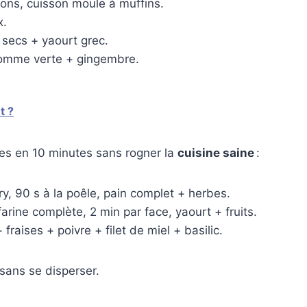
ons, cuisson moule à muffins.
x.
 secs + yaourt grec.
pomme verte + gingembre.
t ?
tes en 10 minutes sans rogner la
cuisine saine
:
ry, 90 s à la poêle, pain complet + herbes.
arine complète, 2 min par face, yaourt + fruits.
 fraises + poivre + filet de miel + basilic.
 sans se disperser.