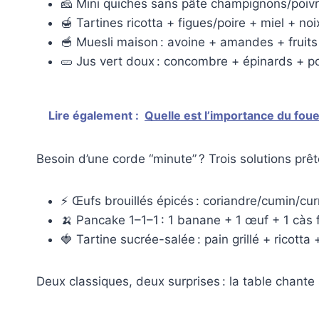
🧀 Mini quiches sans pâte champignons/poivr
🍯 Tartines ricotta + figues/poire + miel + noi
🥣 Muesli maison : avoine + amandes + fruits
🥒 Jus vert doux : concombre + épinards + 
Lire également :
Quelle est l’importance du foue
Besoin d’une corde “minute” ? Trois solutions prê
⚡ Œufs brouillés épicés : coriandre/cumin/cur
🍌 Pancake 1–1–1 : 1 banane + 1 œuf + 1 càs f
🍓 Tartine sucrée-salée : pain grillé + ricotta +
Deux classiques, deux surprises : la table chante