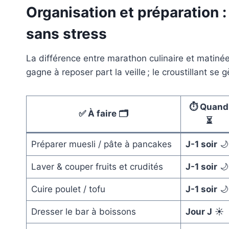
Organisation et préparation 
sans stress
La différence entre marathon culinaire et matinée
gagne à reposer part la veille ; le croustillant se gè
⏱️ Quand
✅ À faire 🗂️
⏳
Préparer muesli / pâte à pancakes
J-1 soir
🌙
Laver & couper fruits et crudités
J-1 soir
🌙
Cuire poulet / tofu
J-1 soir
🌙
Dresser le bar à boissons
Jour J
☀️